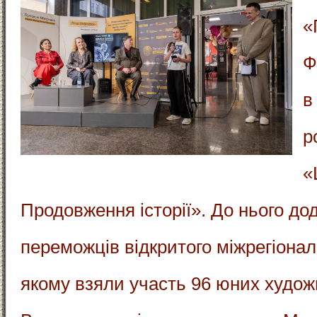
«
Ф
в
р
«
Продовження історії». До нього до
переможців відкритого міжрегіональ
якому взяли участь 96 юних художни