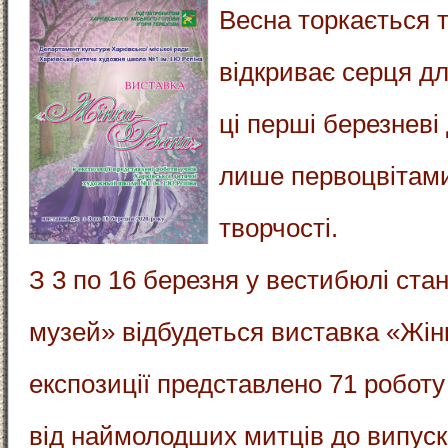
Весна торкається 
відкриває серця д
ці перші березневі 
лише первоцвітами
творчості.
З 3 по 16 березня у вестибюлі ста
музей» відбудеться виставка «Жін
експозиції представлено 71 роботу
від наймолодших митців до випус