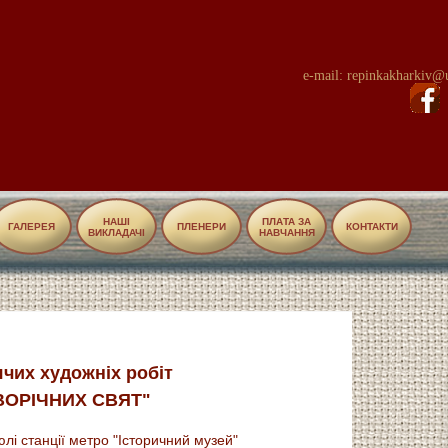
e-mail: repinkakharkiv@u
НАШІ
ПЛАТА ЗА
ГАЛЕРЕЯ
ПЛЕНЕРИ
КОНТАКТИ
ВИКЛАДАЧІ
НАВЧАННЯ
ячих художніх робіт
ВОРІЧНИХ СВЯТ"
юлі станції метро "Історичний музей"