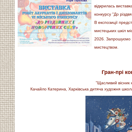
відкрилась виставка
конкурсу "До різдвя
В експозиції предст
мистецьких шкіл мі
2026. Запрошуємо х
мистецтвом.
Гран-прі к
"Щасливий вісник 
Качайло Катерина, Харківська дитяча художня школа