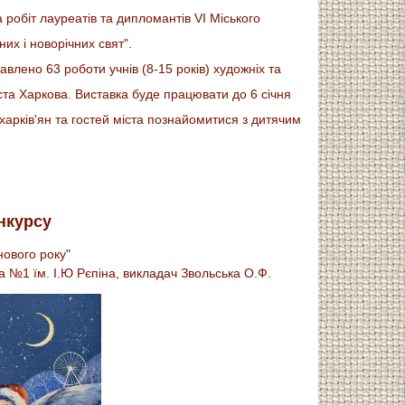
 робіт лауреатів та дипломантів VI Міського
них і новорічних свят".
авлено 63 роботи учнів (8-15 років) художніх та
ста Харкова. Виставка буде працювати до 6 січня
арків'ян та гостей міста познайомитися з дитячим
онкурсу
нового року"
 №1 їм. І.Ю Рєпіна, викладач Звольська О.Ф.