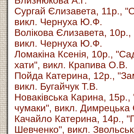
Близнюкова А.Г.
Сургай Єлизавета, 11р., "О
викл. Чернуха Ю.Ф.
Волікова Єлизавета, 10р.,
викл. Чернуха Ю.Ф.
Ломакіна Ксенія, 10р., "С
хати", викл. Крапива О.В.
Пойда Катерина, 12р., "За
викл. Бугайчук Т.В.
Новаківська Карина, 15р.,
чумаки", викл. Димрецька 
Качайло Катерина, 14р., "
Шевченко", викл. Звольськ