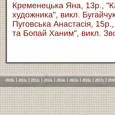
Кременецька Яна, 13р., "К
художника", викл. Бугайчук
Пуговська Анастасія, 15р.
та Бопай Ханим", викл. Зв
2010г.
2011г.
2012г.
2013г.
2014г.
2015г.
2016г.
2017г.
2018