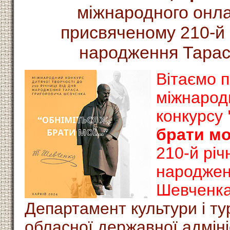
міжнародного онла
присвяченому 210-й р
народження Тарас
Вітаємо 
міжнарод
конкурсу
брати мо
210-й річ
народжен
Шевченка
Департамент культури і ту
обласної державної адміні