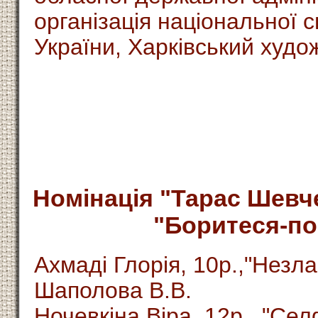
організація національної с
України, Харківський худо
Номінація "Тарас Шевче
"Боритеся-по
Ахмаді Глорія, 10р.,"Незла
Шаполова В.В.
Ночевкіна Віра, 12р., "Селф