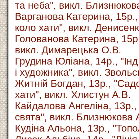
та неба", викл. Близнюкова
Варганова Катерина, 15р.
коло хати", викл. Денисенк
Голованова Катерина, 15р.
викл. Димарецька О.В.
Грудина Юліана, 14р., "Ін
і художника", викл. Звольс
Житній Богдан, 13р., "Са
хати", викл. Хлистун А.В.
Кайдалова Ангеліна, 13р.,
свята", викл. Близнюкова А
Кудіна Альона, 13р., "Топол