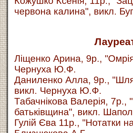
Кожушко Ксенія, 11р., "Зац
червона калина", викл. Буг
Лауреа
Ліщенко Арина, 9р., "Омрія
Чернуха Ю.Ф.
Даниленко Алла, 9р., "Шля
викл. Чернуха Ю.Ф.
Табачнікова Валерія, 7р., 
батьківщина", викл. Шапол
Гулій Єва 11р., "Нотатки на