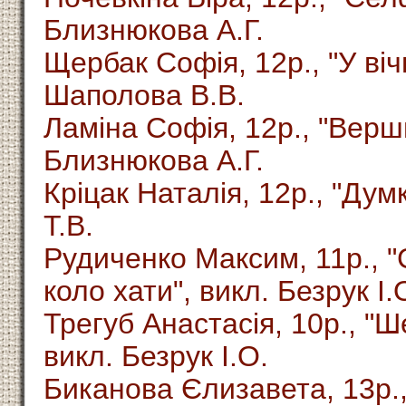
Близнюкова А.Г.
Щербак Софія, 12р., "У вічн
Шаполова В.В.
Ламіна Софія, 12р., "Верш
Близнюкова А.Г.
Кріцак Наталія, 12р., "Дум
Т.В.
Рудиченко Максим, 11р., 
коло хати", викл. Безрук І.
Трегуб Анастасія, 10р., "Ш
викл. Безрук І.О.
Биканова Єлизавета, 13р.,