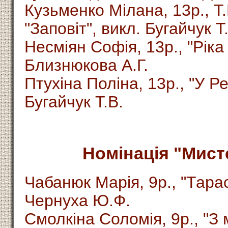
Кузьменко Мілана, 13р., Т
"Заповіт", викл. Бугайчук Т
Несміян Софія, 13р., "Ріка 
Близнюкова А.Г.
Птухіна Поліна, 13р., "У Ре
Бугайчук Т.В.
Номінація "Мисте
Чабанюк Марія, 9р., "Тара
Чернуха Ю.Ф.
Смолкіна Соломія, 9р., "З 