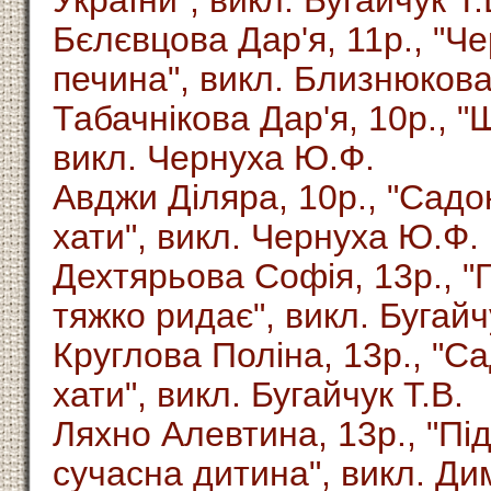
Бєлєвцова Дар'я, 11р., "Ч
печина", викл. Близнюкова
Табачнікова Дар'я, 10р., "
викл. Чернуха Ю.Ф.
Авджи Діляра, 10р., "Сад
хати", викл. Чернуха Ю.Ф.
Дехтярьова Софія, 13р., "Г
тяжко ридає", викл. Бугайч
Круглова Поліна, 13р., "С
хати", викл. Бугайчук Т.В.
Ляхно Алевтина, 13р., "Під
сучасна дитина", викл. Ди