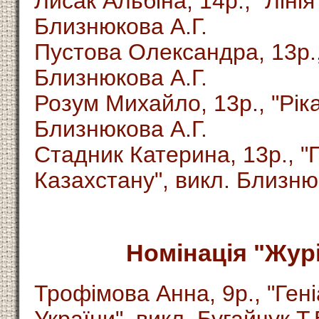
Лисак Альбіна, 14р., "Лінія
Близнюкова А.Г.
Пустова Олександра, 13р., 
Близнюкова А.Г.
Розум Михайло, 13р., "Ріка
Близнюкова А.Г.
Стадник Катерина, 13р., 
Казахстану", викл. Близню
Номінація "Жур
Трофімова Анна, 9р., "Ген
України", викл. Бугайчук Т.