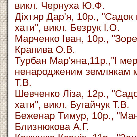
викл. Чернуха Ю.Ф.
Діхтяр Дар'я, 10р., "Садо
хати", викл. Безрук І.О.
Марченко Іван, 10р., "Зоре
Крапива О.В.
Турбан Мар'яна,11р.,"І мер
ненародженим землякам м
Т.В.
Шевченко Ліза, 12р., "Сад
хати", викл. Бугайчук Т.В.
Беженар Тимур, 10р., "Ман
Близнюкова А.Г.