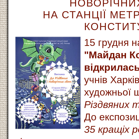
НОВОРІЧНИ
НА СТАНЦІЇ МЕТ
КОНСТИТУ
15 грудня н
"Майдан Ко
відкрилась
учнів Харкі
художньої ш
Різдвяних 
До експозиц
35 кращіх 