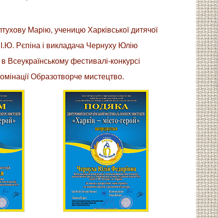
тухову Марію, ученицю Харківської дитячої
І.Ю. Рєпіна і викладача Чернуху Юлію
в Всеукраїнському фестивалі-конкурсі
 номінації Образотворче мистецтво.