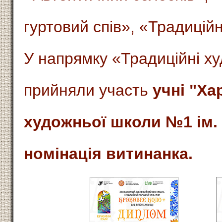
гуртовий спів», «Традицій
У напрямку «Традиційні х
прийняли участь
учні "Ха
художньої школи №1 ім. 
номінація витинанка.