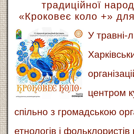
традиційної народ
«Кроковеє коло +» для
У травні-л
Харківськ
організац
центром к
спільно з громадською орг
етнологів і фольклористів