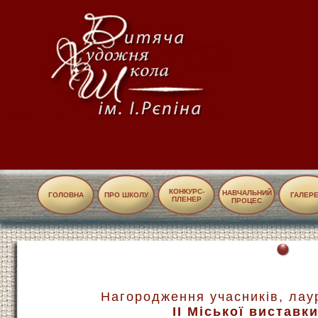
КОНКУРС-
НАВЧАЛЬНИЙ
ГОЛОВНА
ПРО ШКОЛУ
ГАЛЕР
ПЛЕНЕР
ПРОЦЕС
Нагородження учасників, лаур
II Міської виставк