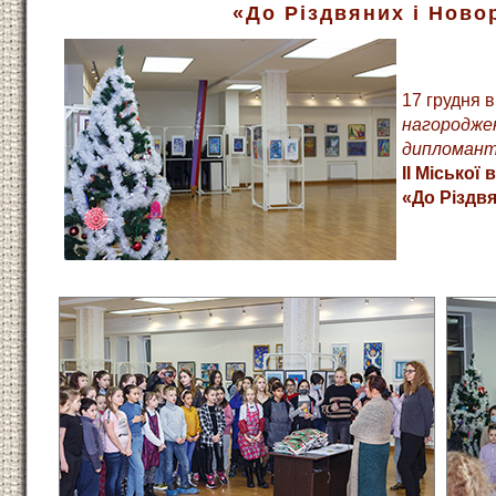
«До Різдвяних і Ново
17 грудня 
нагороджен
дипломант
II Міської
«До Різдвя