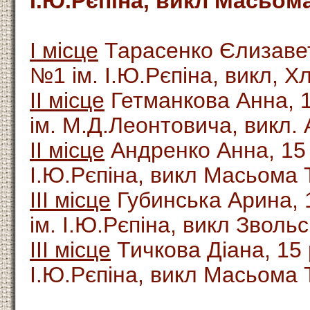
І.Ю.Рєпіна, викл Масьома
І місце
Тарасенко Єлизавет
№1 ім. І.Ю.Рєпіна, викл, Х
ІІ місце
Гетманкова Анна, 
ім. М.Д.Леонтовича, викл. 
ІІ місце
Андренко Анна, 15 
І.Ю.Рєпіна, викл Масьома 
ІІІ місце
Губинська Арина, 
ім. І.Ю.Рєпіна, викл Зволь
ІІІ місце
Тичкова Діана, 15
І.Ю.Рєпіна, викл Масьома 