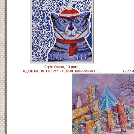
Сєрік Уляна, 13 років,
ХДХШ №1 ім. І.Ю.Рєпіна, викл. Денисенко Н.С.
12 рок