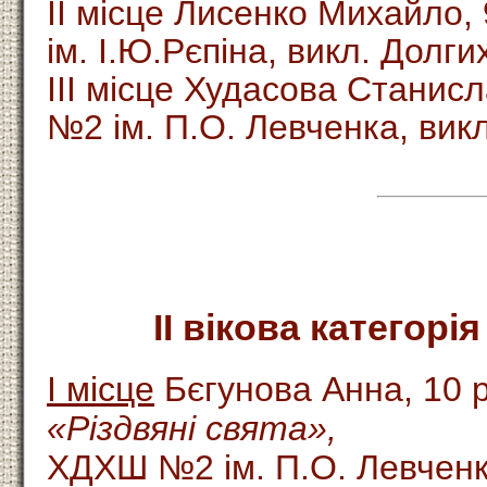
ІІ місце Лисенко Михайло,
ім. І.Ю.Рєпіна, викл. Долгих
ІІІ місце Худасова Станис
№2 ім. П.О. Левченка, викл
ІІ вікова категорія
І місце
Бєгунова Анна, 10 р
«Різдвяні свята»,
ХДХШ №2 ім. П.О. Левченка