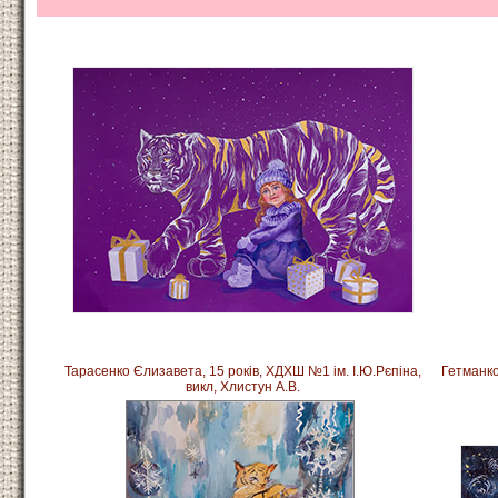
Тарасенко Єлизавета, 15 років, ХДХШ №1 ім. І.Ю.Рєпіна,
Гетманко
викл, Хлистун А.В.