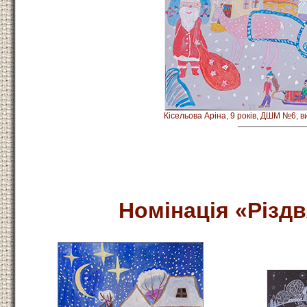
Кісельова Аріна,
9 років, ДШМ №6, в
Номінація
«Різдв