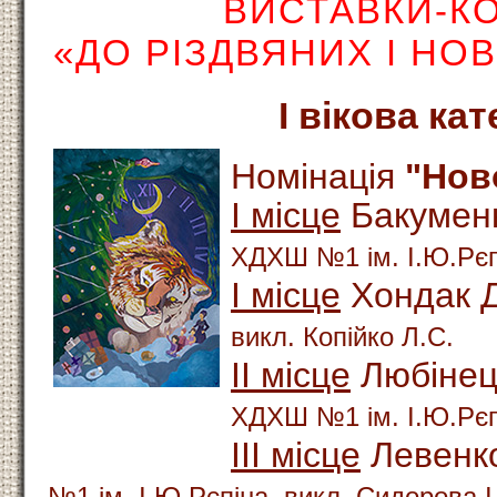
ВИСТАВКИ-К
«ДО РІЗДВЯНИХ І НО
І вікова кат
Номінація
"Нов
І місце
Бакуменк
ХДХШ №1 ім. І.Ю.Рєпі
І місце
Хондак Д
викл. Копійко Л.С.
ІІ місце
Любінец
ХДХШ №1 ім. І.Ю.Рєп
ІІІ місце
Левенко
№1 ім. І.Ю.Рєпіна, викл. Сидорова І.