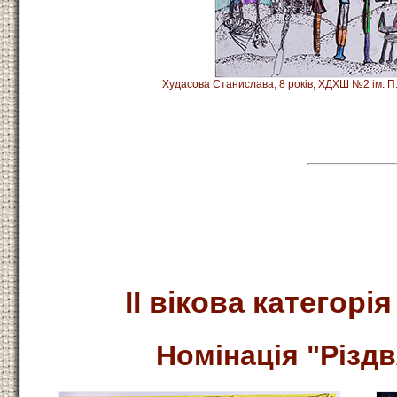
Худасова Станислава, 8 років, ХДХШ №2 ім. П.О
ІІ вікова категорія
Номінація
"Різдв