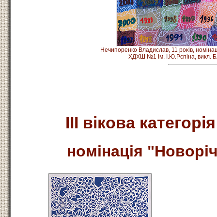
Нечипоренко Владислав, 11 років, номінац
ХДХШ №1 ім. І.Ю.Рєпіна, викл. 
ІІІ вікова категорія
номінація "Новоріч