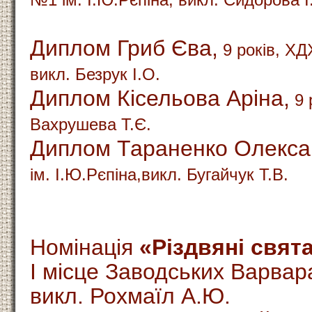
Диплом Гриб Єва,
9 років, ХД
викл. Безрук І.О.
Диплом Кісельова Аріна,
9 
Вахрушева Т.Є.
Диплом Тараненко Олекса
ім. І.Ю.Рєпіна,викл. Бугайчук Т.В.
Номінація
«Різдвяні свята
І місце Заводських Варвар
викл. Рохмаїл А.Ю.