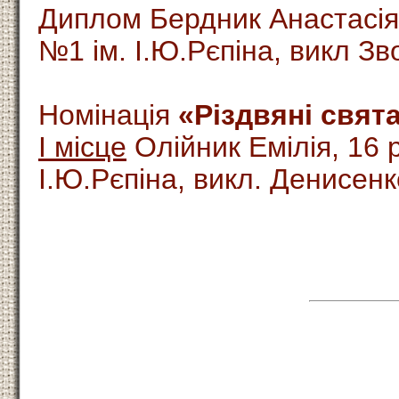
Диплом Бердник Анастасія
№1 ім. І.Ю.Рєпіна, викл З
Номінація
«Різдвяні свята
І місце
Олійник Емілія, 16 
І.Ю.Рєпіна, викл. Денисенк