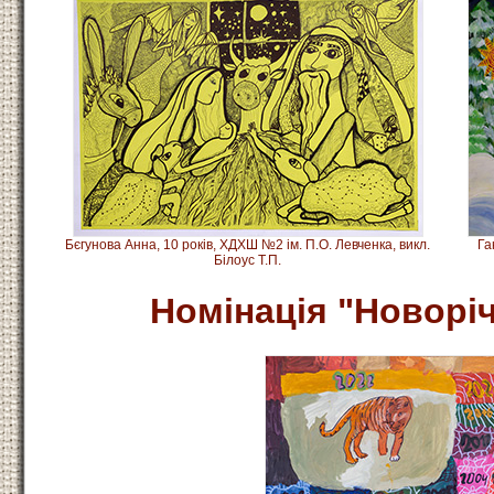
Бєгунова Анна, 10 років, ХДХШ №2 ім. П.О. Левченка, викл.
Га
Білоус Т.П.
Номінація
"Новоріч