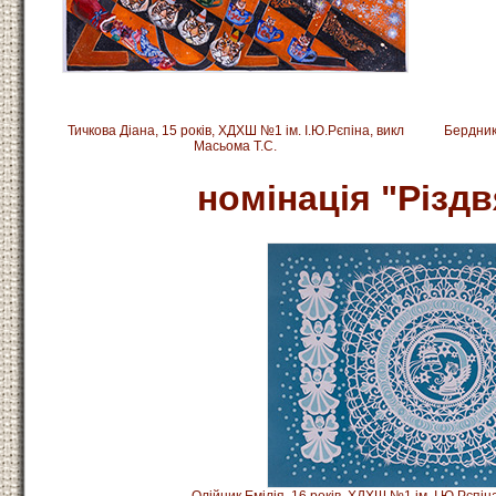
Тичкова Діана, 15 років, ХДХШ №1 ім. І.Ю.Рєпіна, викл
Бердник 
Масьома Т.С.
номінація "Різдв
Олійник Емілія, 16 років, ХДХШ №1 ім. І.Ю.Рєпін