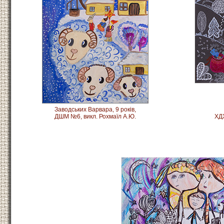
Заводських Варвара, 9 років,
ДШМ №6, викл. Рохмаїл А.Ю.
ХДХ