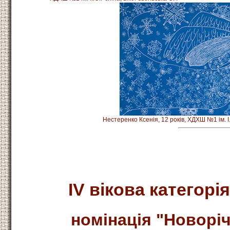
Нестеренко Ксенія, 12 років, ХДХШ №1 ім. І.
ІV вікова категорія
номінація "Новоріч