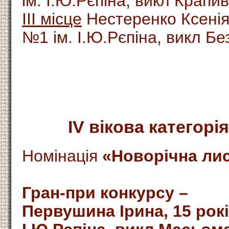
ім. І.Ю.Рєпіна, викл Крапи
ІІІ місце
Нестеренко Ксенія
№1 ім. І.Ю.Рєпіна, викл Без
ІV вікова категорія
Номінація
«Новорічна лис
Гран-при конкурсу –
Первушина Ірина, 15 рок