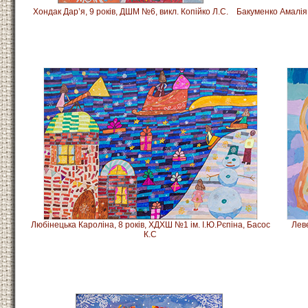
Хондак Дар’я,
9 років, ДШМ №6, викл. Копійко Л.С.
Бакуменко Амалія
Любінецька Кароліна,
8 років, ХДХШ №1 ім. І.Ю.Рєпіна, Басос
Лев
К.С