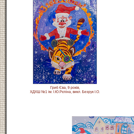
Гриб Єва,
9 років,
ХДХШ №1 ім. І.Ю.Рєпіна, викл. Безрук І.О.