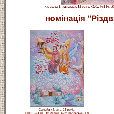
Казакова Владислава, 12 років, ХДХШ №1 ім. І.
номінація "Різдв
Самуйлік Злата, 13 років,
ХДХШ №1 ім. І.Ю.Рєпіна, викл Звольська О.Ф