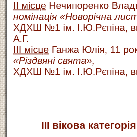
ІІ місце
Нечипоренко Владис
номінація «Новорічна лист
ХДХШ №1 ім. І.Ю.Рєпіна, 
А.Г.
ІІІ місце
Ганжа Юлія, 11 рок
«Різдвяні свята»,
ХДХШ №1 ім. І.Ю.Рєпіна, 
ІІІ вікова категорія