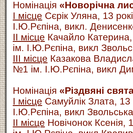
Номінація
«Новорічна лис
І місце
Сєрік Уляна, 13 рок
І.Ю.Рєпіна, викл. Денисенк
ІІ місце
Качайло Катерина,
ім. І.Ю.Рєпіна, викл Зволь
ІІІ місце
Казакова Владисла
№1 ім. І.Ю.Рєпіна, викл Д
Номінація
«Різдвяні свята
І місце
Самуйлік Злата, 13
І.Ю.Рєпіна, викл Звольськ
ІІ місце
Новічонок Ксенія, 