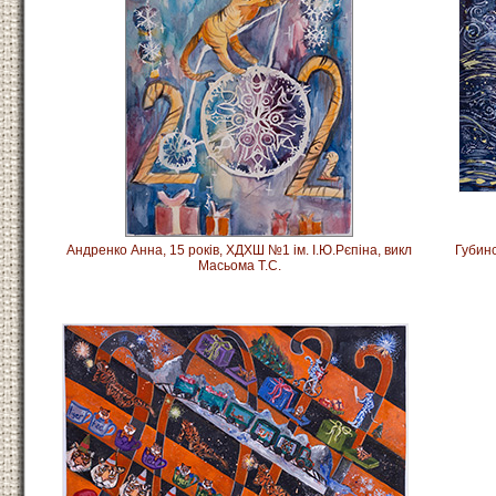
Андренко Анна, 15 років, ХДХШ №1 ім. І.Ю.Рєпіна, викл
Губинс
Масьома Т.С.