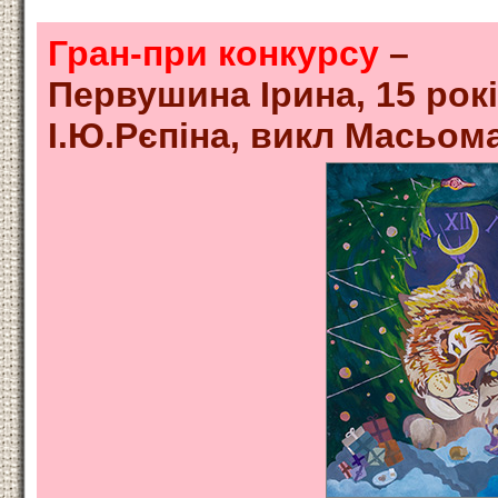
Гран-при конкурсу
–
Первушина Ірина, 15 рок
І.Ю.Рєпіна, викл Масьома