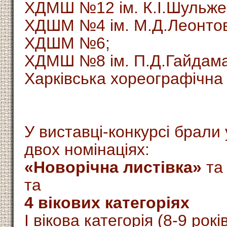
ХДМШ №12 ім. К.І.Шульже
ХДШМ №4 ім. М.Д.Леонто
ХДШМ №6;
ХДМШ №8 ім. П.Д.Гайдам
Харківська хореографічна
У виставці-конкурсі брали 
двох номінаціях:
«Новорічна листівка»
т
та
4 вікових категоріях
І вікова категорія (8-9 років