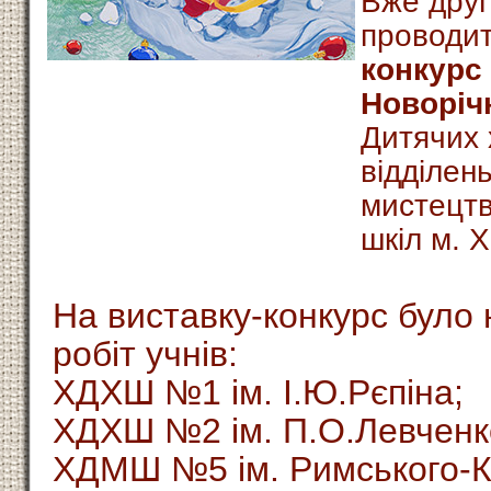
Вже друг
проводи
конкурс 
Новоріч
Дитячих 
відділен
мистецтв
шкіл м. 
На виставку-конкурс було
робіт учнів:
ХДХШ №1 ім. І.Ю.Рєпіна;
ХДХШ №2 ім. П.О.Левченк
ХДМШ №5 ім. Римського-К