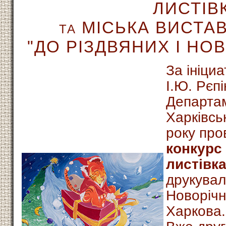
ЛИСТІВ
МІСЬКА ВИСТА
ТА
"ДО РІЗДВЯНИХ І НО
За ініци
І.Ю. Рєп
Департам
Харківсь
року пр
конкурс
листівка
друкувал
Новорічн
Харкова.