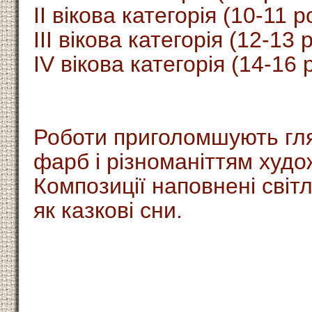
ІІ вікова категорія (10-11 ро
ІІІ вікова категорія (12-13 р
ІV вікова категорія (14-16 р
Роботи приголомшують гля
фарб і різноманіттям худо
Композиції наповнені світ
як казкові сни.