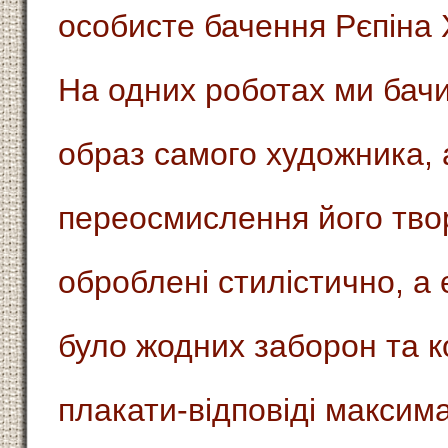
особисте бачення Рєпіна Х
На одних роботах ми бач
образ самого художника, 
переосмислення його твор
оброблені стилістично, а 
було жодних заборон та к
плакати-відповіді максим