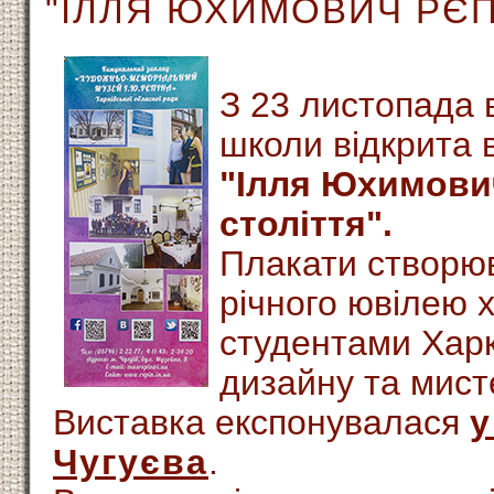
"ІЛЛЯ ЮХИМОВИЧ РЄПІ
З 23 листопада в
школи відкрита 
"Ілля Юхимович
століття".
Плакати створю
річного ювілею 
студентами Харк
дизайну та мист
Виставка експонувалася
у
Чугуєва
.