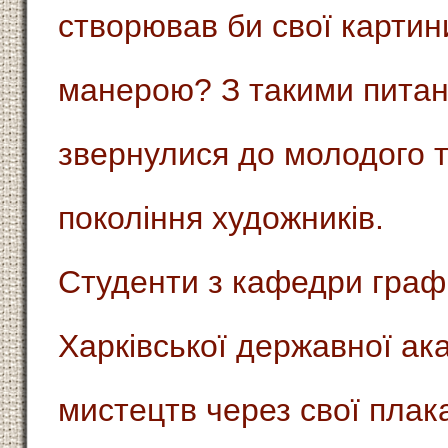
створював би свої картин
манерою? З такими пита
звернулися до молодого 
покоління художників.
Студенти з кафедри граф
Харківської державної ака
мистецтв через свої пла