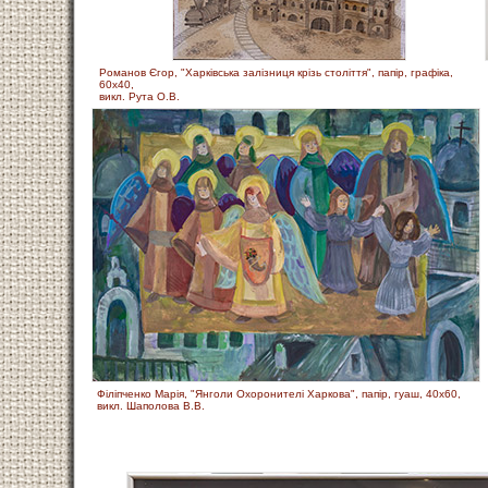
Романов Єгор, "Харківська залізниця крізь століття", папір, графіка,
60х40,
викл. Рута О.В.
Філіпченко Марія, "Янголи Охоронителі Харкова", папір, гуаш, 40х60,
викл. Шаполова В.В.