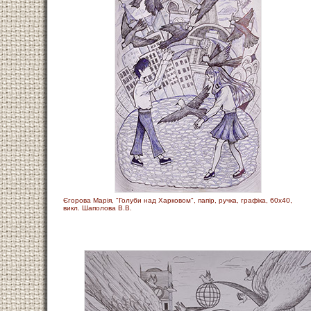
Єгорова Марія, "Голуби над Харковом", папір, ручка, графіка, 60х40,
викл. Шаполова В.В.