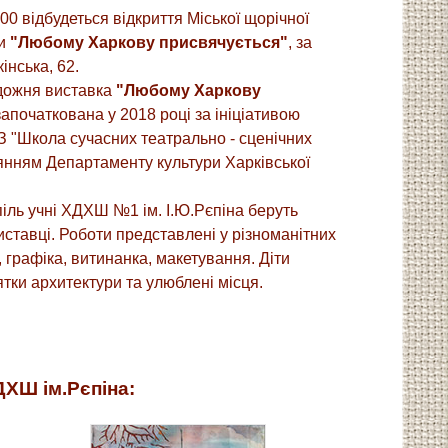
00 відбудеться відкриття Міської щорічної
ки
"Любому Харкову присвячується"
, за
інська, 62.
удожня виставка
"Любому Харкову
апочаткована у 2018 році за ініціативою
 "Школа сучасних театрально - сценічних
янням Департаменту культури Харківської
піль учні ХДХШ №1 ім. І.Ю.Рєпіна беруть
иставці. Роботи представлені у різноманітних
, графіка, витинанка, макетування. Діти
тки архитектури та улюблені місця.
ХШ ім.Рєпіна: