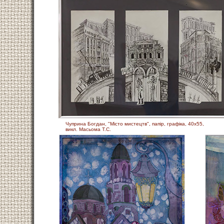
Чуприна Богдан, "Місто мистецтв", папір, графіка, 40х55,
викл. Масьома Т.С.