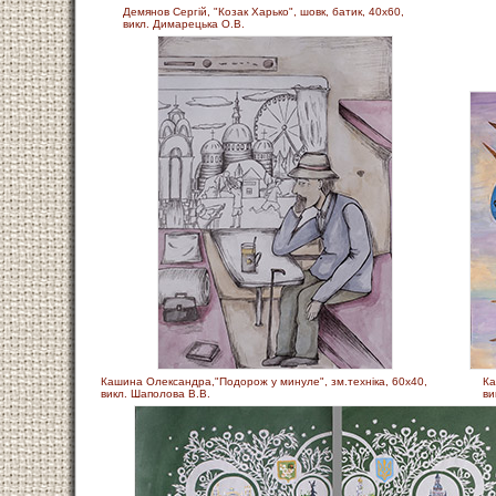
Демянов Сергій, "Козак Харько", шовк, батик, 40х60,
викл. Димарецька О.В.
Кашина Олександра,"Подорож у минуле", зм.технiка, 60х40,
Ка
викл. Шаполова В.В.
ви