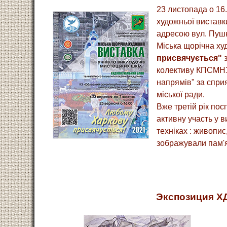
23 листопада о 16.
художньої вистав
адресою вул. Пушк
Міська щорічна х
присвячується"
з
колективу КПСМНЗ
напрямів" за спри
міської ради.
Вже третій рік пос
активну участь у в
техніках : живопис
зображували пам'я
Экспозиция ХД