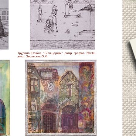
Грудина Юліана, "Біля церкви", папір, графіка, 60х40,
викл. Звольська О.Ф.