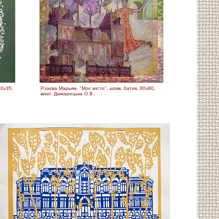
50х35,
Рзаєва Марьям, "Моє місто", шовк, батик, 80х80,
викл. Димарецька О.В..