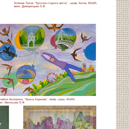
Єсіпова Таїсія, "Куточок старого міста" , шовк, батик, 80х85,
викл. Димарецька О.В.
чайло Катерина, "Краса Харкова", папір, гуаш, 40х60,
кл. Звольська О.Ф.