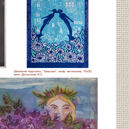
Шевченко Кароліна, "Закохані", папір. витинанка, 70х50,
викл. Денисенко Н.С.