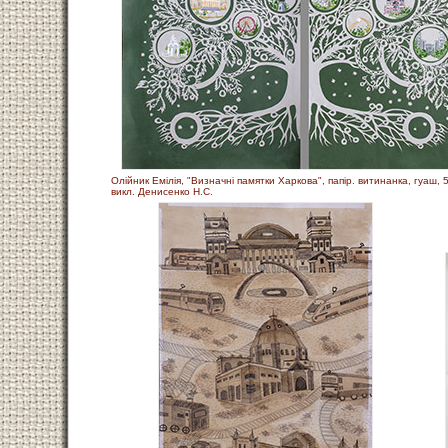
Олійник Емілія, "Визначні памятки Харкова", папір. витинанка, гуаш, 
викл. Денисенко Н.С.