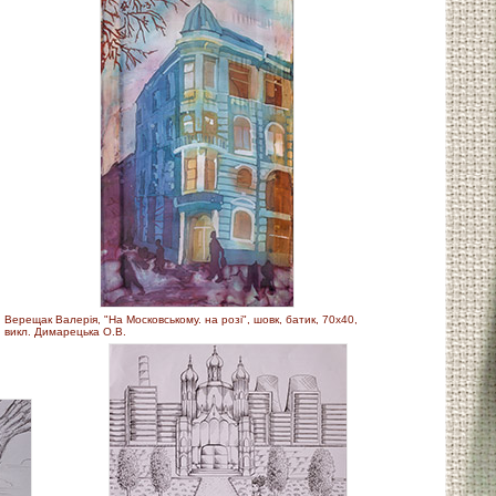
Верещак Валерія, "На Московському. на розі", шовк, батик, 70х40,
викл. Димарецька О.В.