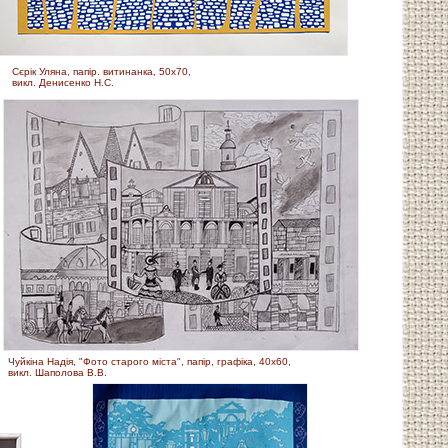
Сєрік Уляна, папір. витинанка, 50х70,
викл. Денисенко Н.С.
Чуйкіна Надія, "Фото старого міста", папір, графіка, 40х60,
викл. Шаполова В.В.