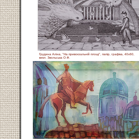
Грудина Аліна, "На привокзальній площі", папір, графіка, 40х60,
викл. Звольська О.Ф.