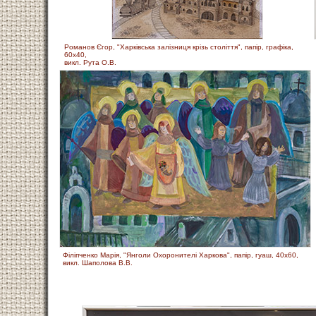
Романов Єгор, "Харківська залізниця крізь століття", папір, графіка,
60х40,
викл. Рута О.В.
Філіпченко Марія, "Янголи Охоронителі Харкова", папір, гуаш, 40х60,
викл. Шаполова В.В.