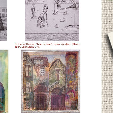
Грудина Юліана, "Біля церкви", папір, графіка, 60х40,
викл. Звольська О.Ф.