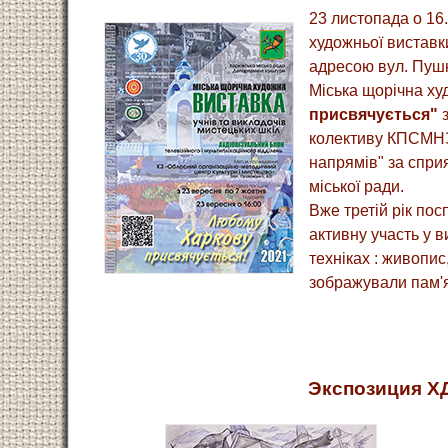
23 листопада о 16.
художньої вистав
адресою вул. Пушк
Міська щорічна х
присвячується"
з
колективу КПСМНЗ
напрямів" за спри
міської ради.
Вже третій рік пос
активну участь у в
техніках : живопис
зображували пам'я
Экспозиция ХД