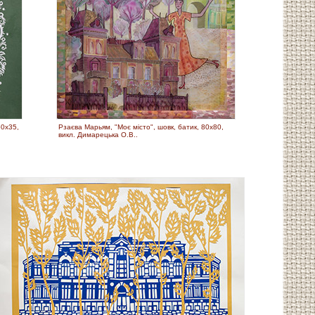
50х35,
Рзаєва Марьям, "Моє місто", шовк, батик, 80х80,
викл. Димарецька О.В..