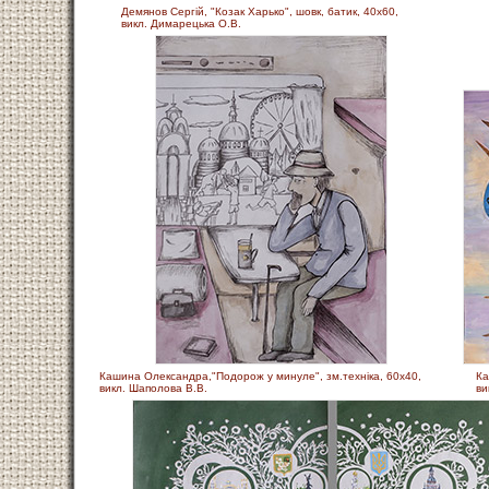
Демянов Сергій, "Козак Харько", шовк, батик, 40х60,
викл. Димарецька О.В.
Кашина Олександра,"Подорож у минуле", зм.технiка, 60х40,
Ка
викл. Шаполова В.В.
ви