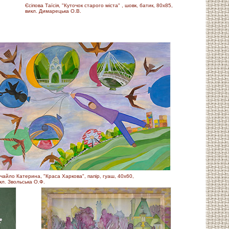
Єсіпова Таїсія, "Куточок старого міста" , шовк, батик, 80х85,
викл. Димарецька О.В.
чайло Катерина, "Краса Харкова", папір, гуаш, 40х60,
кл. Звольська О.Ф.