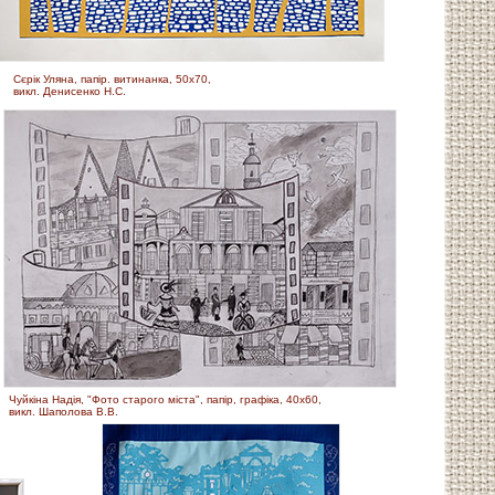
Сєрік Уляна, папір. витинанка, 50х70,
викл. Денисенко Н.С.
Чуйкіна Надія, "Фото старого міста", папір, графіка, 40х60,
викл. Шаполова В.В.