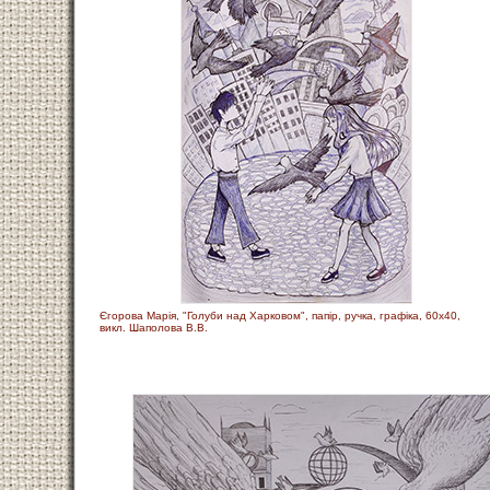
Єгорова Марія, "Голуби над Харковом", папір, ручка, графіка, 60х40,
викл. Шаполова В.В.