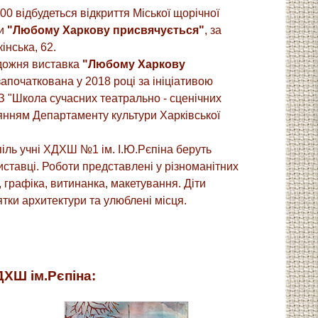
00 відбудеться відкриття Міської щорічної
ки
"Любому Харкову присвячується"
, за
інська, 62.
удожня виставка
"Любому Харкову
апочаткована у 2018 році за ініціативою
 "Школа сучасних театрально - сценічних
янням Департаменту культури Харківської
піль учні ХДХШ №1 ім. І.Ю.Рєпіна беруть
иставці. Роботи представлені у різноманітних
, графіка, витинанка, макетування. Діти
тки архитектури та улюблені місця.
ХШ ім.Рєпіна: