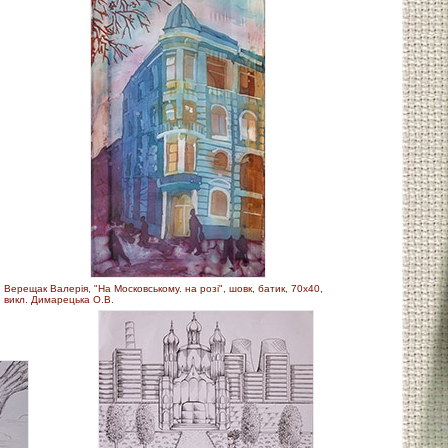
Верещак Валерія, "На Московському. на розі", шовк, батик, 70х40,
викл. Димарецька О.В.