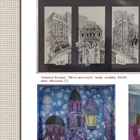
Чуприна Богдан, "Місто мистецтв", папір, графіка, 40х55,
викл. Масьома Т.С.