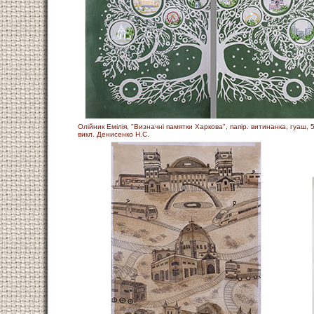
Олійник Емілія, "Визначні памятки Харкова", папір. витинанка, гуаш, 
викл. Денисенко Н.С.