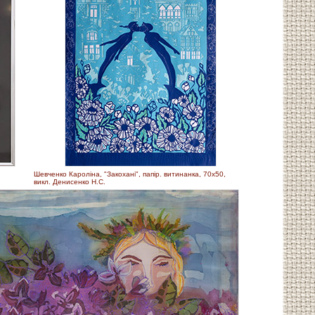
Шевченко Кароліна, "Закохані", папір. витинанка, 70х50,
викл. Денисенко Н.С.