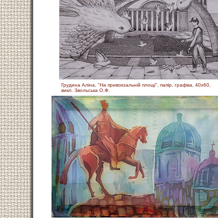
Грудина Аліна, "На привокзальній площі", папір, графіка, 40х60,
викл. Звольська О.Ф.