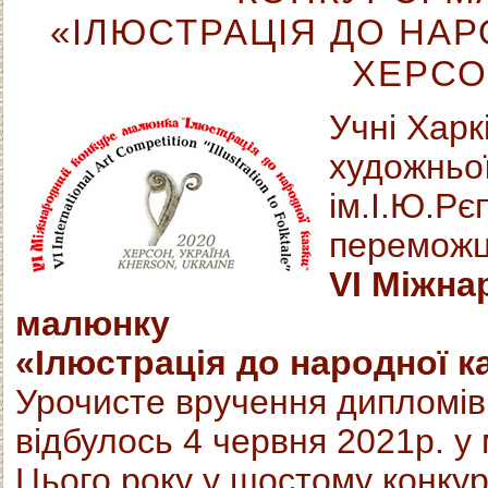
«ІЛЮСТРАЦІЯ ДО НАРО
ХЕРСО
Учні Харк
художньо
ім.І.Ю.Р
переможці
VІ Міжна
малюнку
«Ілюстрація до народної ка
Урочисте вручення дипломі
відбулось 4 червня 2021р. у 
Цього року у шостому конкур