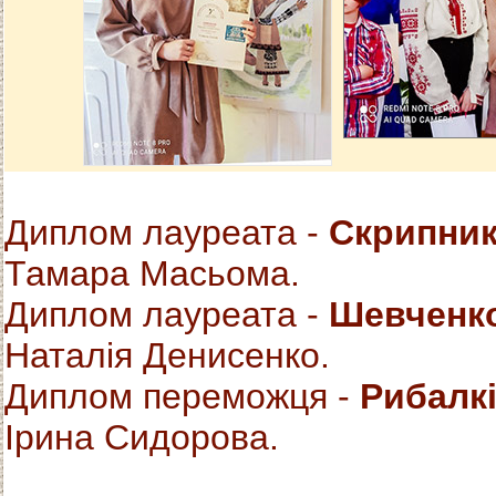
Диплом лауреата -
Скрипник
Тамара Масьома.
Диплом лауреата -
Шевченко
Наталiя Денисенко.
Диплом переможця -
Рибалкi
Iрина Сидорова.