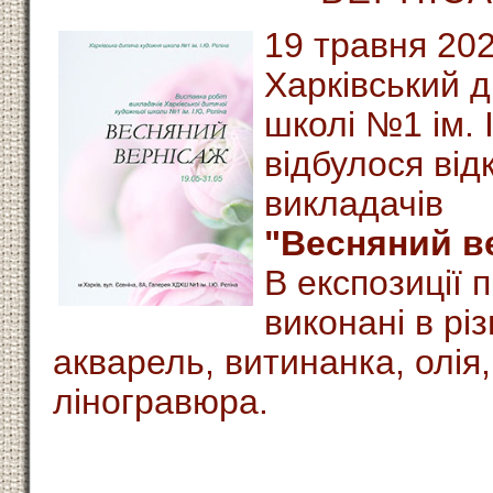
19 травня 202
Харківський д
школі №1 ім. 
відбулося від
викладачів
"Весняний в
В експозиції 
виконані в різ
акварель, витинанка, олія,
ліногравюра.