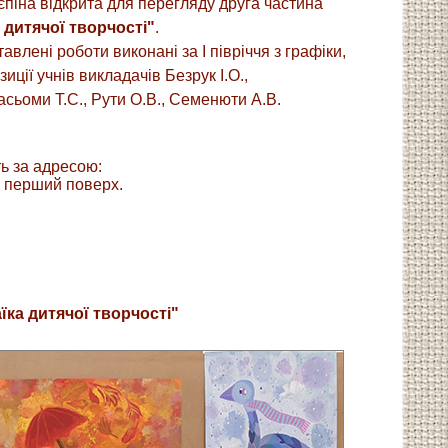
єпіна відкрита для перегляду друга частина
 дитячої творчості"
.
авлені роботи виконані за І півріччя з графіки,
иції учнів викладачів Безрук І.О.,
асьоми Т.С., Рути О.В., Семенюти А.В.
ь за адресою:
, перший поверх.
їка дитячої творчості"