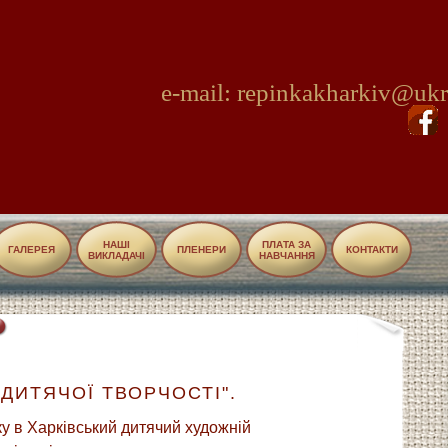
e-mail: repinkakharkiv@ukr
НАШІ
ПЛАТА ЗА
ГАЛЕРЕЯ
ПЛЕНЕРИ
КОНТАКТИ
ВИКЛАДАЧІ
НАВЧАННЯ
 ДИТЯЧОЇ ТВОРЧОСТІ".
ку в Харківський дитячий художній