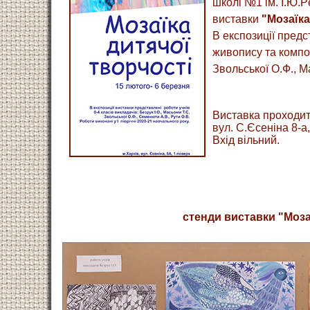
школі №1 ім. І.Ю.Р
виставки
"Мозаїка
В експозиції предст
живопису та композ
Звольської О.Ф., М
Виставка проходит
вул. С.Єсеніна 8-а
Вхід вільний.
стенди виставки "Моза