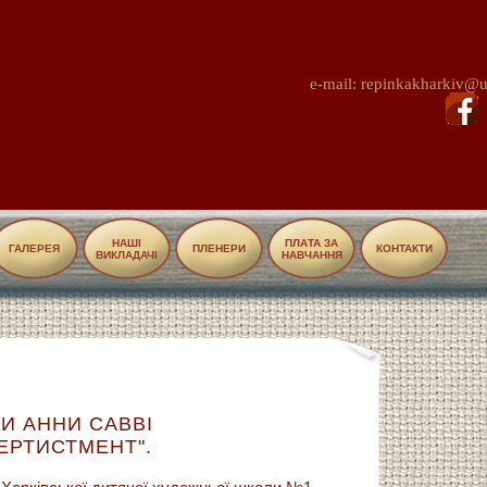
e-mail: repinkakharkiv@u
НАШІ
ПЛАТА ЗА
ГАЛЕРЕЯ
ПЛЕНЕРИ
КОНТАКТИ
ВИКЛАДАЧІ
НАВЧАННЯ
И АННИ САВВI
ЕРТИСТМЕНТ".