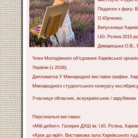
Педагоги з фаху: В
О.Юрченко.
Випускниця Харків
І.Ю. Рєпіна 2015 ро
Димарецька О.В., 
Член Молодіжного об’єднання Харківської організ
України (з 2018);
Дипломатка У Міжнародної виставки графіки. Харк
Міжнародного студентського конкурсу екслібрису 
Учасниця обласних, всеукраїнських і зарубіжних 
Персональні виставки:
«Мій дебют». Галерея ДХШ ім. І.Ю. Рєпіна. Харків
«Крок до мрії». Виставкова зала Харківського ху