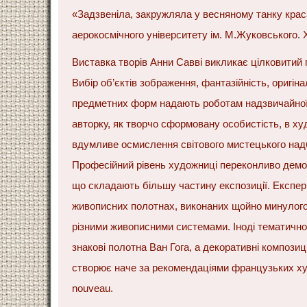
«Задзвеніла, закружляла у весняному танку крас
аерокосмічного університету ім. М.Жуковського. Х
Виставка творів Анни Савві викликає цілковитий 
Вибір об’єктів зображення, фантазійність, оригін
предметних форм надають роботам надзвичайної
авторку, як творчо сформовану особистість, в худ
вдумливе осмислення світового мистецького над
Професійний рівень художниці переконливо демо
що складають більшу частину експозиції. Експер
живописних полотнах, виконаних щойно минулого 
різними живописними системами. Іноді тематично
знакові полотна Ван Гога, а декоративні композиц
створює наче за рекомендаціями французьких худ
nouveau.