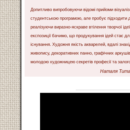
Допитливо випробовуючи відомі прийоми візуаліза
студентською програмою, але пробує підходити д
реалізуючи виразно-яскраве втілення творчої іде
експозиції бачимо, що продукування ідей стає д
існування. Художня якість акварелей, вдалі знахід
живопису, декоративних панно, графічних аркуші
молодою художницею секретів професії та залог
Наталя Тита