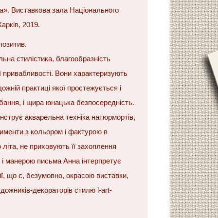
а». Виставкова зала Національного
арків, 2019.
позитив.
альна стилістика, благообразність
 привабливості. Вони характеризують
ожній практиці якої простежується і
бання, і щира юнацька безпосередність.
нструє акварельна техніка натюрмортів,
именти з кольором і фактурою в
літа, не приховують її захоплення
 і манерою письма Анна інтерпретує
ії, що є, безумовно, окрасою виставки,
ожників-декораторів стилю l-аrt-