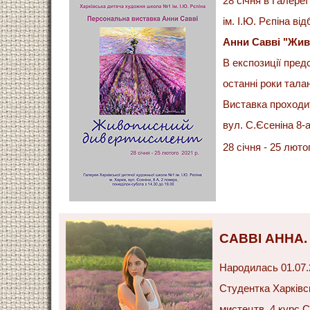
28 сiчня в Галере
ім. І.Ю. Рєпіна в
Анни Саввi "Жив
В експозиції пред
останні роки тал
Виставка проходи
вул. С.Єсеніна 8-а
28 сiчня - 25 люто
САВВІ АННА.
Народилась 01.07.2
Студентка Харківсь
мистецтв, 4 курс.Сп