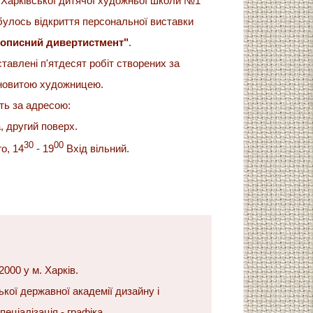
ї Харківської дитячої художньої школи №1
ідбулось відкриття персональної виставки
описний дивертистмент"
.
ставлені п'ятдесят робіт створених за
ановитою художницею.
ть за адресою:
, другий поверх.
30
00
го, 14
- 19
Вхід вільний.
000 у м. Харків.
кої державної академії дизайну і
еціалізація - графіка.