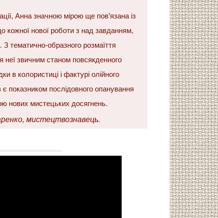
ції, Анна значною мірою ще пов’язана із
о кожної нової роботи з над завданням,
ї. З тематично-образного розмаїття
ля неї звичним станом повсякденного
ки в колористиці і фактурі олійного
в є показником послідовного опанування
ою нових мистецьких досягнень.
ренко, мистецтвознавець.