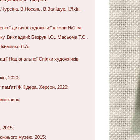
.Чурсіна, В.Носань, В.Заліщук, І.Яхін,
ської дитячої художньої школи №1 ім.
ку. Викладачі: Безрук І.О., Масьома Т.С.,
Якименко Л.А.
ації Національної Спілки художників
ів, 2020;
пам’яті Ф.Кідера. Херсон, 2020;
виставок.
, 2015;
дожнього музею. 2015;