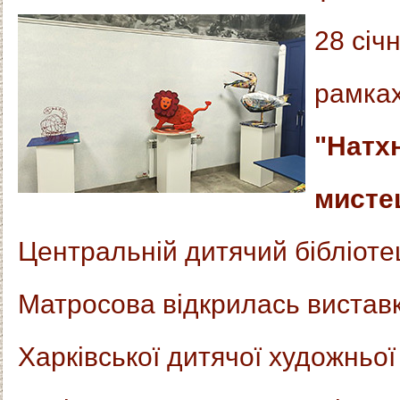
28 січн
рамках
"Натх
мисте
Центральній дитячий бібліотец
Матросова відкрилась виставк
Харківської дитячої художньої