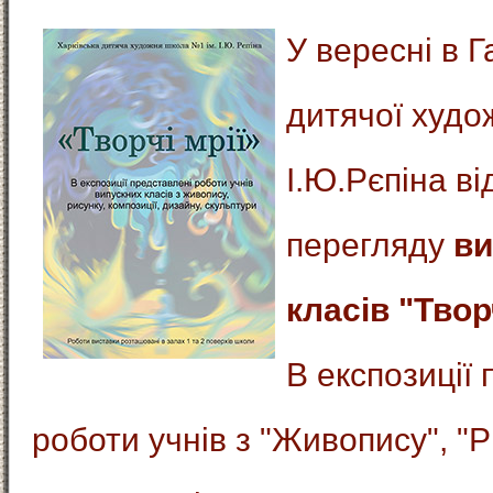
У вересні в Г
дитячої худо
І.Ю.Рєпіна в
перегляду
ви
класів "Творч
В експозиції
роботи учнів з "Живопису", "Р