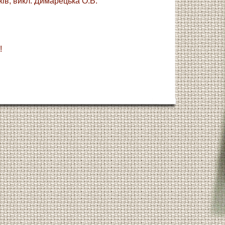
ків, викл. Димарецька О.В.
!