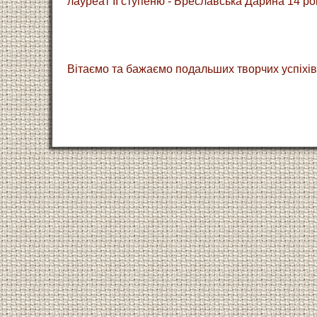
лауреат ІІ ступеню - Бреславська Дарина 14 ро
Вітаємо та бажаємо подальших творчих успіхів