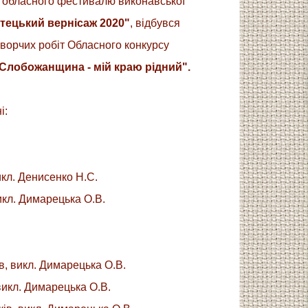
х обласного фестивалю виконавської
тецький вернісаж 2020"
, відбувся
творчих робіт Обласного конкурсу
Слобожанщина - мій краю рідний".
і:
икл. Денисенко Н.С.
икл. Димарецька О.В.
в, викл. Димарецька О.В.
 викл. Димарецька О.В.