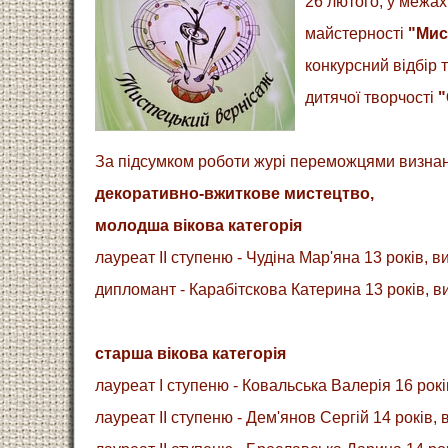
26 лютого, у межа
майстерності
"Мис
конкурсний відбір 
дитячої творчості
"
За підсумком роботи журі переможцями визнан
декоративно-вжиткове мистецтво,
молодша вікова категорія
лауреат ІІ ступеню - Чудіна Мар'яна 13 років, в
дипломант - Карабітскова Катерина 13 років, в
старша вікова категорія
лауреат І ступеню - Ковальська Валерія 16 рокі
лауреат ІІ ступеню - Дем'янов Сергій 14 років,