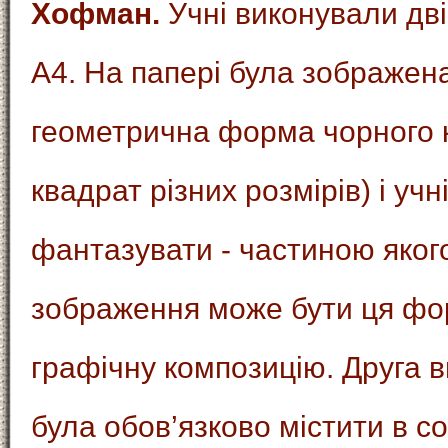
Хофман.
Учні виконували дв
А4. На папері була зображен
геометрична форма чорного к
квадрат різних розмірів) і учн
фантазувати - частиною яког
зображення може бути ця фо
графічну композицію. Друга 
була обов’язково містити в с