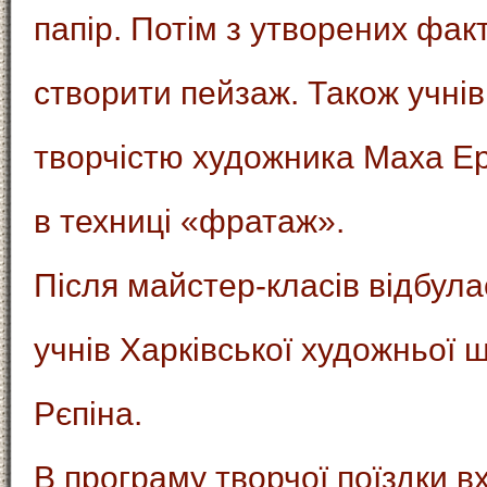
папір. Потім з утворених фак
створити пейзаж. Також учні
творчістю художника Маха Ер
в техниці «фратаж».
Після майстер-класів відбула
учнів Харківської художньої ш
Рєпіна.
В програму творчої поїздки в