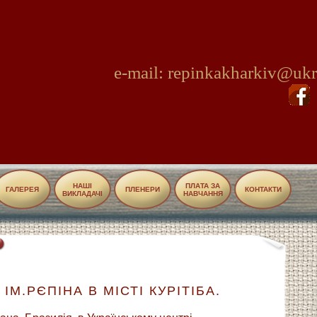
e-mail: repinkakharkiv@ukr
НАШІ
ПЛАТА ЗА
ГАЛЕРЕЯ
ПЛЕНЕРИ
КОНТАКТИ
ВИКЛАДАЧІ
НАВЧАННЯ
ІМ.РЄПІНА В МІСТІ КУРІТІБА.