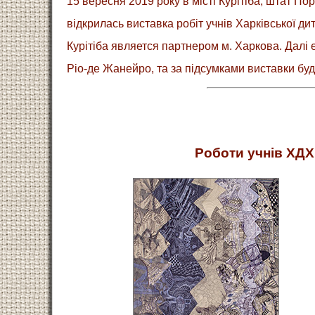
15 вересня 2019 року в місті Курітіба, штат По
відкрилась виставка робіт учнів Харківської ди
Курітіба является партнером м. Харкова. Далі 
Ріо-де Жанейро, та за підсумками виставки бу
Роботи учнів ХДХШ