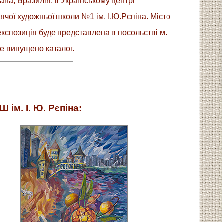
рана, Бразилія, в Українському центрі
тячої художньої школи №1 ім. І.Ю.Рєпіна. Місто
експозиція буде представлена в посольстві м.
де випущено каталог.
 ім. І. Ю. Рєпіна: