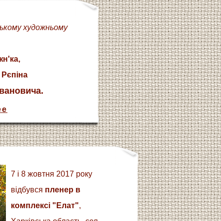
ському художньому
жн'ка,
 Рєпіна
Івановича.
ее
7 і 8 жовтня 2017 року
відбувся
пленер в
комплексі "Елат"
,