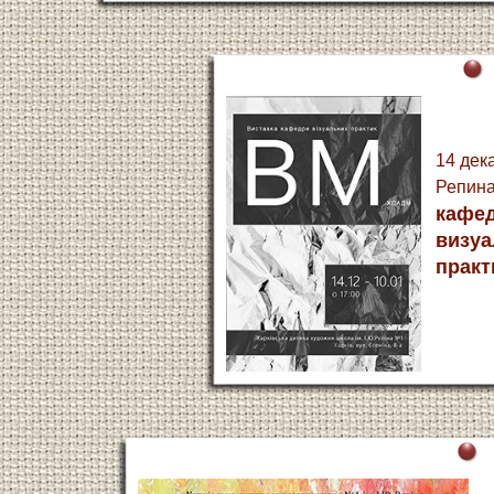
14 дек
Репина
кафе
визу
практ