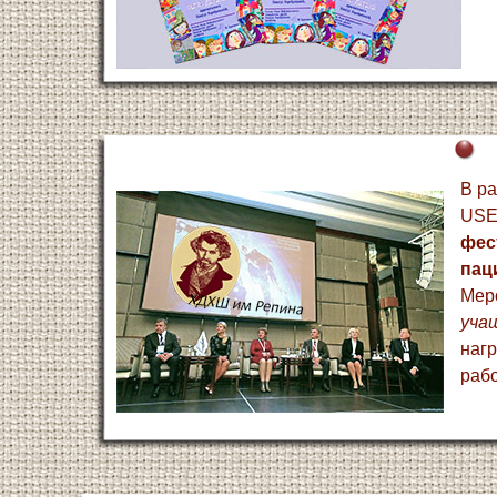
В ра
USE
фес
пац
Мер
уча
наг
рабо