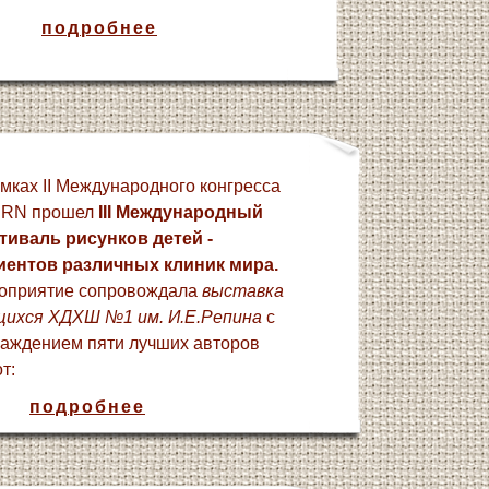
подробнее
мках ІІ Международного конгресса
RN прошел
ІІІ Международный
тиваль рисунков детей -
иентов различных клиник мира.
оприятие сопровождала
выставка
щихся ХДХШ №1 им. И.Е.Репина
с
раждением пяти лучших авторов
т:
подробнее