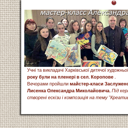
Учні та викладачі Харківської дитячої художнь
року були на пленері в сел. Коропове
.
Вечорами пройшли
майстер-класи Заслужено
Лисенка Олександра Миколайовича.
Під ке
створені ескізи і композиція на тему "Креатив