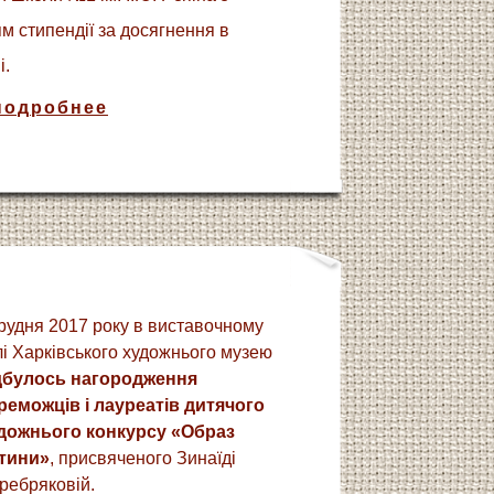
м стипендії за досягнення в
і.
подробнее
грудня 2017 року в виставочному
лі Харківського художнього музею
дбулось нагородження
реможців і лауреатів дитячого
дожнього конкурсу «Образ
тини»
, присвяченого Зинаїді
ребряковій.