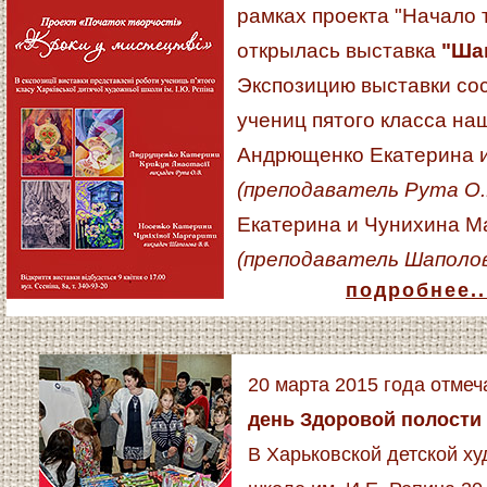
рамках проекта "Начало 
открылась выставка
"Шаг
Экспозицию выставки со
учениц пятого класса на
Андрющенко Екатерина и
(преподаватель Рута О.
Екатерина и Чунихина М
(преподаватель Шаполов
подробнее..
20 марта 2015 года отме
день Здоровой полости 
В Харьковской детской х