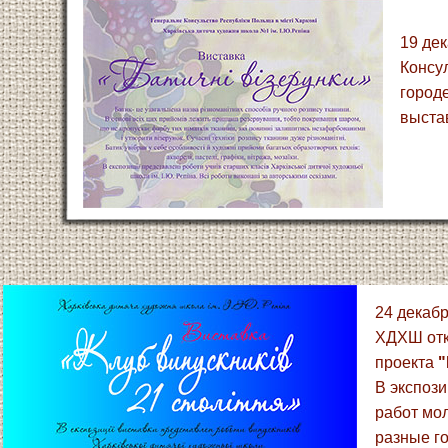
19 дек
Консу
город
выста
24 декабр
ХДХШ отк
проекта
"
В экспоз
работ мо
разные г