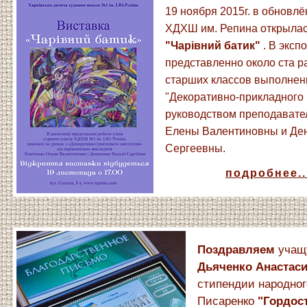
19 ноября 2015г. в обновл
ХДХШ им. Репина открыла
"Чарiвний батик"
. В эксп
представленно около ста р
старших классов выполнен
"Декоративно-прикладного 
руководством преподавате
Елены Валентиновны и Де
Сергеевны.
подробнее..
Поздравляем
учащу
Дьяченко Анастас
стипендии народног
Писаренко
"Гордос