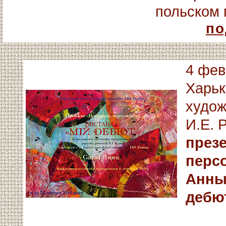
польском 
по
4 фев
Харьк
худож
И.Е. 
през
перс
Анны
дебю