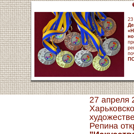
23
Де
«Н
но
пр
ре
по
П
27 апреля 
Харьковско
художестве
Репина отк