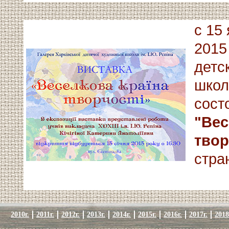
c 15
2015
детс
школ
сост
"Вес
твор
стра
2010г.
2011г.
2012г.
2013г.
2014г.
2015г.
2016г.
2017г.
2018