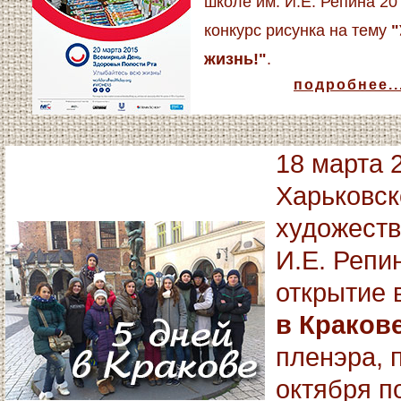
школе им. И.Е. Репина 2
конкурс рисунка на тему
"
жизнь!"
.
подробнее..
18 марта 
Харьковск
художеств
И.Е. Репи
открытие 
в Краков
пленэра, 
октября п