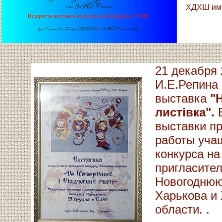
ХДХШ им.
21 декабря 
И.Е.Репина
выставка
"
листівка".
выставки п
работы уча
конкурса н
пригласител
Новогоднюю
Харькова и
области. .