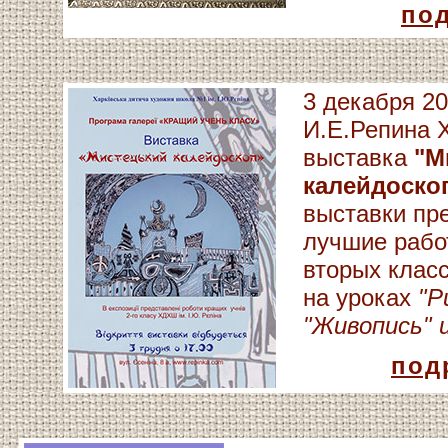
под
3 декабря 20
И.Е.Репина 
выставка
"М
калейдоско
выставки пр
лучшие рабо
вторых клас
на уроках
"Р
"Живопись" 
под