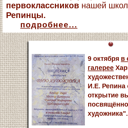
первоклассников
нашей шко
Репинцы.
подробнее...
9 октября
в
галерее
Хар
художестве
И.Е. Репина
открытие в
посвящённо
художника".